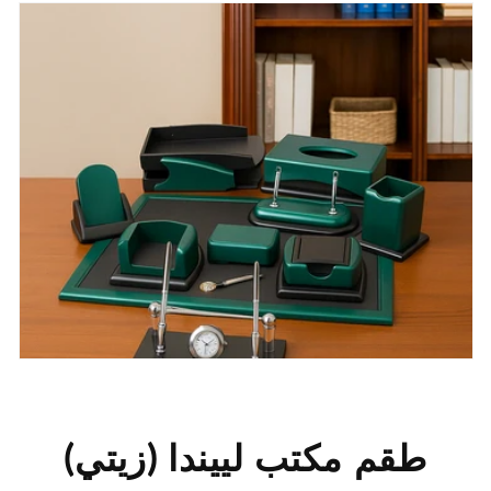
طقم مكتب لييندا (زيتي)