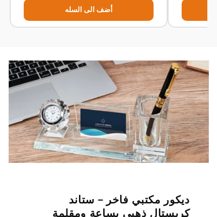
أضف الى السله
ديكور مكتبي فاخر – ستاند
كريستال ذهبي بساعة ومقلمة