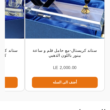
ستاند كريستال-مع حامل قلم و ساعة
ستاند كري
بينور باللون الذهبي
كارد
LE 2,000.00
أضف الى السله