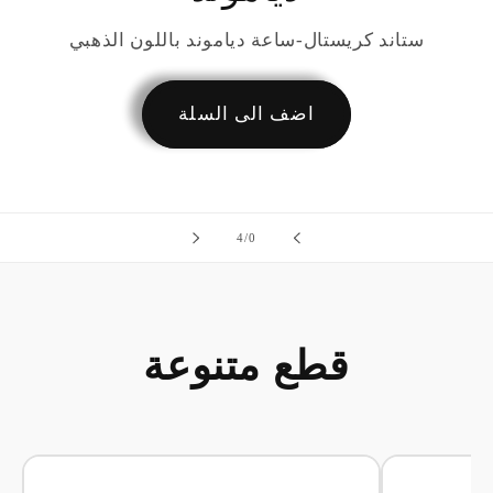
ستاند كريستال-ساعة دياموند باللون الذهبي
اضف الى السلة
ل
4
/
0
قطع متنوعة